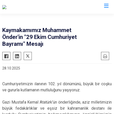
Hatay
Kaymakamımız Muhammet
Önder'in "29 Ekim Cumhuriyet
Altınözü
Reyhanlı
Bayramı" Mesajı
Belen
Samandağ
Dörtyol
Yayladağı
Erzin
Payas
28.10.2025
Hassa
Arsuz
İskenderun
Antakya
Cumhuriyetimizin ilanının 102. yıl dönümünü, büyük bir coşku
Kırıkhan
Defne
ve gururla kutlamanın mutluluğunu yaşıyoruz.
Kumlu
Gazi Mustafa Kemal Atatürk’ün önderliğinde, aziz milletimizin
büyük fedakârlıklar ve eşsiz bir kahramanlık destanı ile