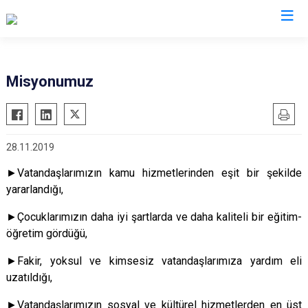
Hatay
Misyonumuz
Altınözü
Reyhanlı
Belen
Samandağ
28.11.2019
Dörtyol
Yayladağı
Erzin
Payas
►
Vatandaşlarımızın kamu hizmetlerinden eşit bir şekilde
yararlandığı,
Hassa
Arsuz
İskenderun
Antakya
►Ç
ocuklarımızın daha iyi şartlarda ve daha kaliteli bir eğitim-
öğretim gördüğü,
Kırıkhan
Defne
Kumlu
►F
akir, yoksul ve kimsesiz vatandaşlarımıza yardım eli
uzatıldığı,
►V
atandaşlarımızın sosyal ve kültürel hizmetlerden en üst