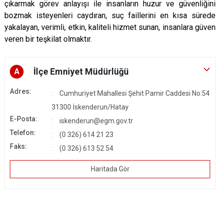
çıkarmak görev anlayışı ile insanların huzur ve güvenliğini
bozmak isteyenleri caydıran, suç faillerini en kısa sürede
yakalayan, verimli, etkin, kaliteli hizmet sunan, insanlara güven
veren bir teşkilat olmaktır.
İlçe Emniyet Müdürlüğü
A
Adres:
Cumhuriyet Mahallesi Şehit Pamir Caddesi No:54
31300 İskenderun/Hatay
E-Posta:
iskenderun@egm.gov.tr
Telefon:
(0 326) 614 21 23
Faks:
(0 326) 613 52 54
Haritada Gör