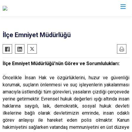
Hatay
İlçe Emniyet Müdürlüğü
Altınözü
Reyhanlı
Belen
Samandağ
İlçe Emniyet Müdürlüğü'nün Görev ve Sorumlulukları:
Dörtyol
Yayladağı
Erzin
Payas
Öncelikle İnsan Hak ve özgürlüklerini, huzur ve güvenliği
Hassa
Arsuz
korumak, suçların önlenmesi ve suç işleyenlerin yakalanması
amacıyla üstlendiği tüm görevleri, yasaların çizdiği çerçevede
İskenderun
Antakya
yerine getirmektir. Evrensel hukuk değerleri ışığı altında insan
Kırıkhan
Defne
haklarına saygılı, laik, demokratik, sosyal hukuk devleti
Kumlu
ilkelerine bağlı olarak devletimizin emrinde, insan odaklı
görev anlayışı ile hareket eden polis olmaktır. Kanun
hakimiyetini sağlarken vatandaş memnuniyetini en üst düzeye